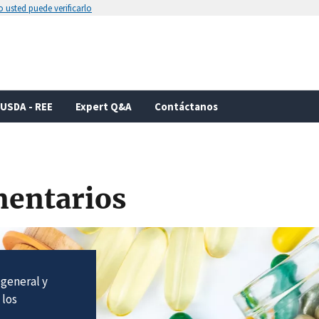
 usted puede verificarlo
Secure .gov websites use HTTPS
rnment
A
lock
(
) or
https://
means you’ve 
.gov website. Share sensitive informa
secure websites.
USDA - REE
Expert Q&A
Contáctanos
mentarios
 general y
 los