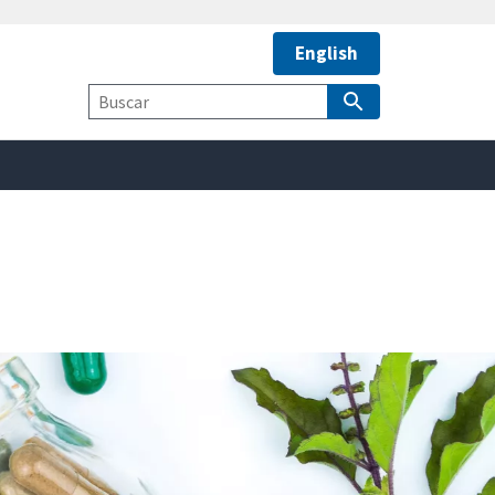
English
safely connected to the
tion only on official,
Términos
de
Búsqueda