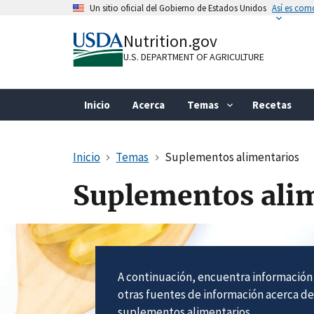
Skip
Un sitio oficial del Gobierno de Estados Unidos
Así es como
to
Official websites use .gov
main
Nutrition.gov
A
.gov
website belongs to an official gove
content
organization in the United States.
U.S. DEPARTMENT OF AGRICULTURE
Inicio
Acerca
Temas
Recetas
Inicio
Temas
Suplementos alimentarios
Suplementos ali
A continuación, encuentra información
otras fuentes de información acerca de
suplementos alimentarios.