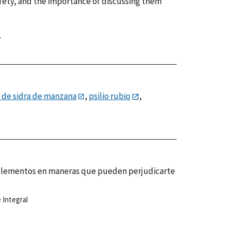
fety, and the importance of discussing them
.
 de sidra de manzana
,
psilio rubio
,
uplementos en maneras que pueden perjudicarte
 Integral